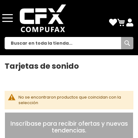
Busc
Tarjetas de sonido
No se encontraron productos que coincidan con la
selección
Inscríbase para recibir ofertas y nuevas
tendencias.