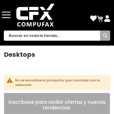
Busc
Desktops
No se encontraron productos que coincidan con la
selección
Inscríbase para recibir ofertas y nuevas
tendencias.