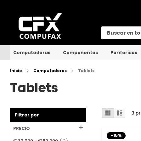
Computadoras
Componentes
Perifericos
Inicio
Computadoras
Tablets
Tablets
Ver
Grilla
Lista
3
pr
Filtrar por
como
PRECIO
-15%
productos