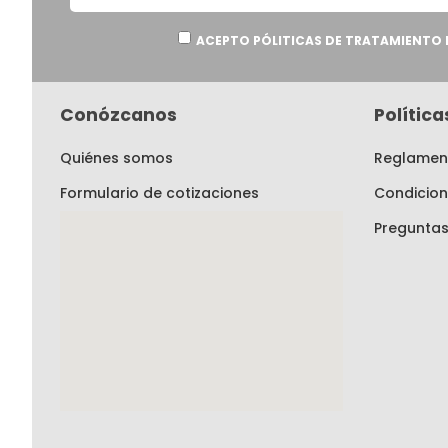
al
boletín
informativo:
ACEPTO PÓLITICAS DE TRATAMIENTO 
Conózcanos
Polític
Quiénes somos
Reglament
Formulario de cotizaciones
Condicion
Preguntas