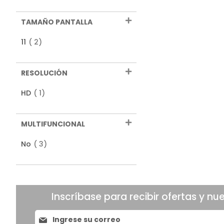
TAMAÑO PANTALLA
productos
11
2
RESOLUCIÓN
producto
HD
1
MULTIFUNCIONAL
productos
No
3
Inscríbase para recibir ofertas y nu
Suscríbase