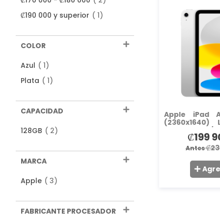
₡170 000
-
₡180 000
2
producto
₡190 000
y superior
1
COLOR
producto
Azul
1
producto
Plata
1
CAPACIDAD
Apple iPad A
(2360x1640) 
productos
12MP Front/
128GB
2
₡199 9
Precio
Wi-Fi 6. Tou
(NUEVO)
especial
₡23
Antes
MARCA
Agr
productos
Apple
3
FABRICANTE PROCESADOR