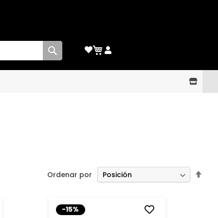
Buscar
Esta
Ordenar por
dire
des
-15%