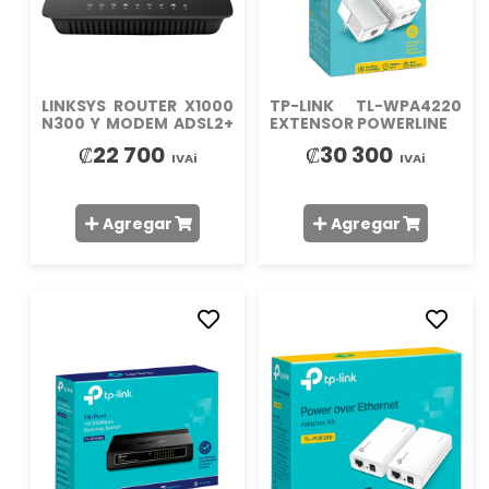
DESEOS
DESEO
LINKSYS ROUTER X1000
TP-LINK TL-WPA4220
N300 Y MODEM ADSL2+
EXTENSOR POWERLINE
TODO EN U
₡22 700
₡30 300
IVAi
IVAi
Agregar
Agregar
AÑADIR
AÑADIR
A
A
LA
LA
LISTA
LISTA
DE
DE
DESEOS
DESEO