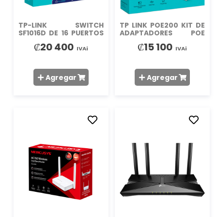
TP-LINK SWITCH
TP LINK POE200 KIT DE
SF1016D DE 16 PUERTOS
ADAPTADORES POE
10 100 DESKTO
PARA LARGAS DISTANC
₡20 400
₡15 100
IVAi
IVAi
Agregar
Agregar
AÑADIR
AÑADIR
A
A
LA
LA
LISTA
LISTA
DE
DE
DESEOS
DESEO