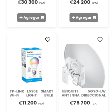
₡30 300
₡24 200
IVAi
IVAi
Agregar
Agregar
AÑADIR
AÑADIR
A
A
LA
LA
LISTA
LISTA
DE
DE
DESEOS
DESEO
TP-LINK L530E SMART
UBIQUITI 5G3G-LW
WI-FI LIGHT BULB
ANTENNA DIRECCIONAL
MULTICOLOR
5GHZ 30DB
₡11 200
₡75 700
IVAi
IVAi