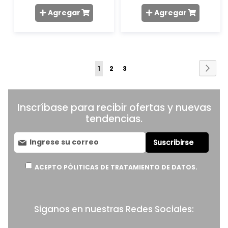
Agregar
Agregar
Página
Pági
Sigu
Estás
Página
Página
1
2
3
leyendo
la
Inscríbase para recibir ofertas y nuevas
página
tendencias.
Suscríbase
Suscribirse
al
boletín
informativo:
ACEPTO PÓLITICAS DE TRATAMIENTO DE DATOS.
Siganos en nuestras Redes Sociales: