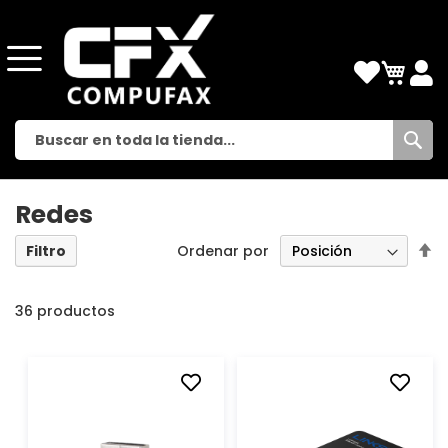
Busc
Redes
Es
Ordenar por
Filtro
di
d
36
productos
AÑADIR
AÑADIR
A
A
LA
LA