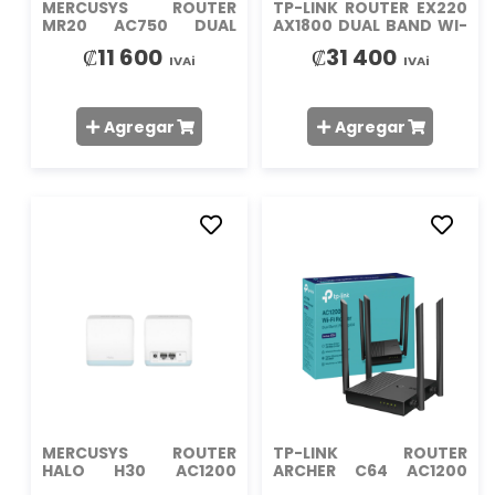
MERCUSYS ROUTER
TP-LINK ROUTER EX220
MR20 AC750 DUAL
AX1800 DUAL BAND WI-
BAND WIFI6
FI
₡11 600
₡31 400
IVAi
IVAi
Agregar
Agregar
AÑADIR
AÑADIR
A
A
LA
LA
LISTA
LISTA
DE
DE
DESEOS
DESEO
MERCUSYS ROUTER
TP-LINK ROUTER
HALO H30 AC1200
ARCHER C64 AC1200
WHOLE HOME WIFI
DUAL BAND WIFI