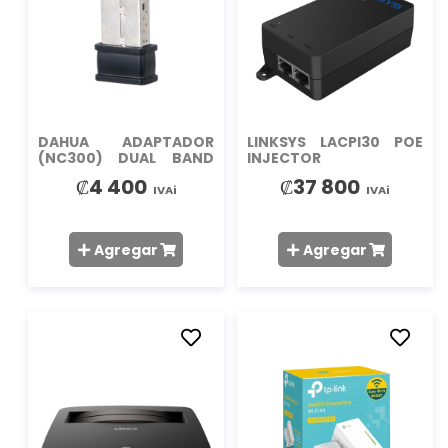
LISTA
LISTA
DE
DE
DESEOS
DESEO
DAHUA ADAPTADOR
LINKSYS LACPI30 POE
(NC300) DUAL BAND
INJECTOR
INALAMBRICO
₡4 400
₡37 800
IVAi
IVAi
Agregar
Agregar
AÑADIR
AÑADIR
A
A
LA
LA
LISTA
LISTA
DE
DE