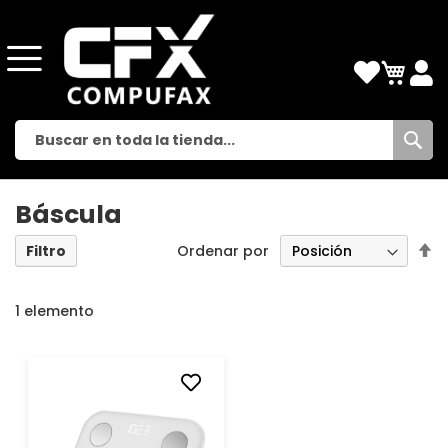
Busc
Báscula
Es
Ordenar por
Filtro
di
d
1
elemento
AÑADIR
A
LA