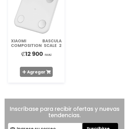
LISTA
DE
DESEOS
XIAOMI BASCULA
COMPOSITION SCALE 2
SMART
₡12 900
IVAi
Agregar
Inscríbase para recibir ofertas y nuevas
tendencias.
Suscríbase
Suscribirse