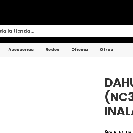
Accesorios
Redes
Oficina
Otros
DAH
Saltar
al
comienzo
(NC3
de
la
INA
galería
de
imágenes
Sea el prime