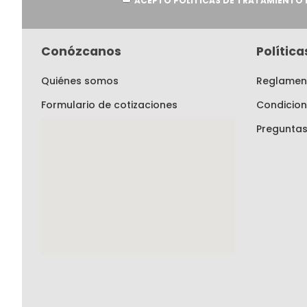
informativo:
ACEPTO PÓLITICAS DE TRATAMIENTO 
Conózcanos
Polític
Quiénes somos
Reglament
Formulario de cotizaciones
Condicion
Preguntas