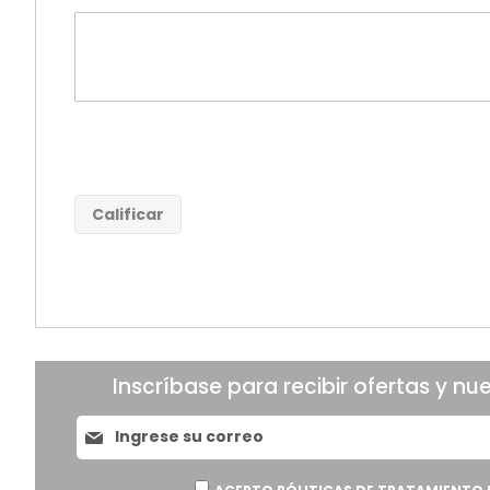
Calificar
Inscríbase para recibir ofertas y nu
Suscríbase
al
boletín